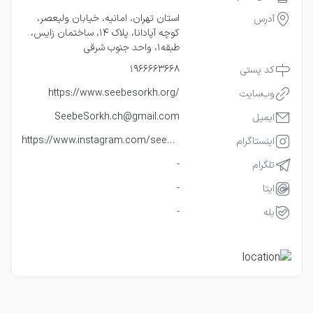
استان تهران، امانیه، خیابان ولیعصر،
‌آدرس
کوچه آپادانا، پلاک 14، ساختمان زایس،
طبقه1، واحد جنوب شرقی
1966663668
کد پستی
https://www.seebesorkh.org/
وب‌سایت
SeebeSorkh.ch@gmail.com
ایمیل
https://www.instagram.com/seebe_sorkh_charity
اینستاگرام
-
تلگرام
-
ایتا
-
بله