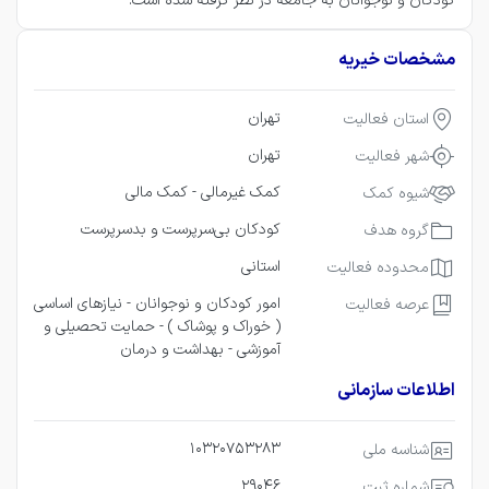
کودکان و نوجوانان به جامعه در نظر گرفته شده است.
مشخصات خیریه
تهران
استان فعالیت
تهران
شهر فعالیت
کمک غیرمالی -
کمک مالی
شیوه کمک
کودکان بی‌سرپرست و بدسرپرست
گروه هدف
استانی
محدوده فعالیت
امور کودکان و نوجوانان -
نیازهای اساسی
عرصه فعالیت
( خوراک و پوشاک ) -
حمایت تحصیلی و
آموزشی -
بهداشت و درمان
اطلاعات سازمانی
10320753283
شناسه ملی
29046
شماره ثبت